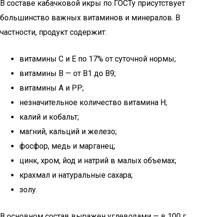
В составе кабачковой икры по ГОСТу присутствует
большинство важных витаминов и минералов. В
частности, продукт содержит:
витамины С и Е по 17% от суточной нормы;
витамины В — от В1 до В9;
витамины А и РР;
незначительное количество витамина Н;
калий и кобальт;
магний, кальций и железо;
фосфор, медь и марганец;
цинк, хром, йод и натрий в малых объемах;
крахмал и натуральные сахара;
золу.
В основном состав выражен углеводами — в 100 г