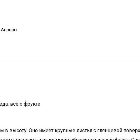
а Авроры
ёда: всё о фрукте
м в высоту. Оно имеет крупные листья с глянцевой повер
еты опадают, а на их месте образуется дуриан фрукт. Созр