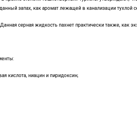
анный запах, как аромат лежащей в канализации тухлой 
нная серная жидкость пахнет практически также, как экз
менты:
ая кислота, ниацин и пиридоксин;