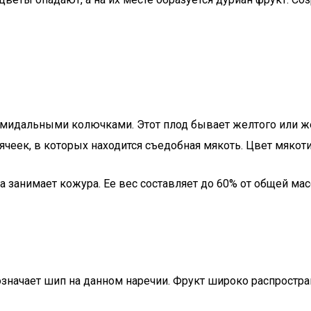
идальными колючками. Этот плод бывает желтого или желт
 ячеек, в которых находится съедобная мякоть. Цвет мяко
 занимает кожура. Ее вес составляет до 60% от общей мас
начает шип на данном наречии. Фрукт широко распростране