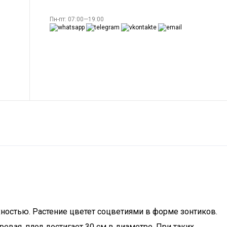
Пн-пт: 07:00—19:00
хностью. Растение цветет соцветиями в форме зонтиков.
евая, плод достигает 30 см в диаметре. При таких