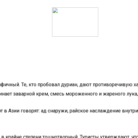
фичный. Те, кто пробовал дуриан, дают противоречивую х
нает заварной крем, смесь мороженного и жареного лука, 
т в Азии говорят: ад снаружи, райское наслаждение внутри
 в крайне степени тошнотворный. Туристы утверждают, чт