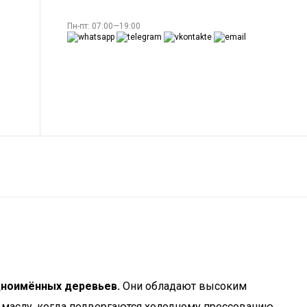
Пн-пт: 07:00—19:00
дноимённых деревьев.
Они обладают высоким
маслу, когда подвергаются холодному прессованию.