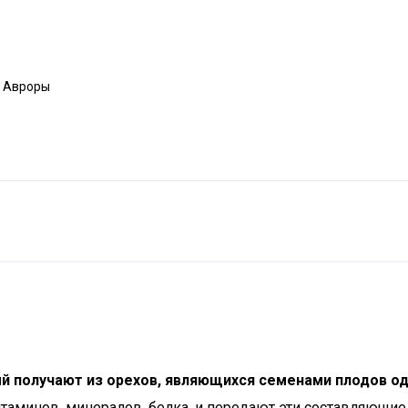
а Авроры
ый получают из орехов, являющихся семенами плодов о
минов, минералов, белка, и передают эти составляющие 