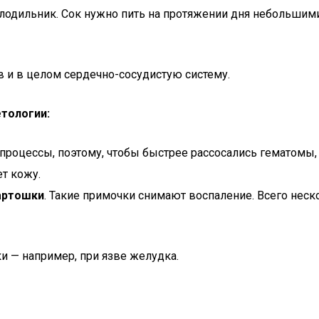
одильник. Сок нужно пить на протяжении дня небольшими
в и в целом сердечно-сосудистую систему.
етологии:
процессы, поэтому, чтобы быстрее рассосались гематомы
ет кожу.
картошки
. Такие примочки снимают воспаление. Всего неск
и — например, при язве желудка.