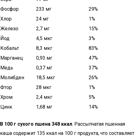
Фосфор
233 мг
29%
Хлор
24 мг
1%
Железо
2,7 мг
15%
Йод
4,5 мкг
3%
Кобальт
8,3 мкг
83%
Марганец
0,93 мг
47%
Медь
0,37 мг
37%
Молибден
18,5 мкг
26%
Фтор
28 мкг
1%
Хром
2,4 мкг
5%
Цинк
1,68 мг
14%
В 100 г сухого пшена 348 ккал
. Рассыпчатая пшенная
каша содержит 135 ккал на 100 г продукта, что составляет