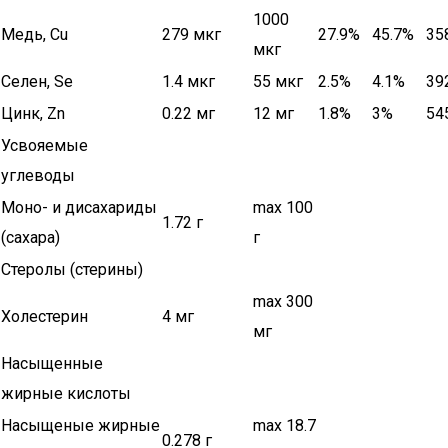
1000
Медь, Cu
279 мкг
27.9%
45.7%
35
мкг
Селен, Se
1.4 мкг
55 мкг
2.5%
4.1%
39
Цинк, Zn
0.22 мг
12 мг
1.8%
3%
54
Усвояемые
углеводы
Моно- и дисахариды
max 100
1.72 г
(сахара)
г
Стеролы (стерины)
max 300
Холестерин
4 мг
мг
Насыщенные
жирные кислоты
Насыщеные жирные
max 18.7
0.278 г