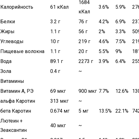
1684
Калорийность
61 кКал
3.6%
5.9%
27
кКал
Белки
3.2 г
76 г
4.2%
6.9%
23
Жиры
1.1 г
56 г
2%
3.3%
50
Углеводы
10 г
219 г
4.6%
7.5%
21
Пищевые волокна
1.1 г
20 г
5.5%
9%
18
Вода
89.1 г
2273 г
3.9%
6.4%
25
Зола
0.4 г
~
Витамины
Витамин А, РЭ
69 мкг
900 мкг
7.7%
12.6%
13
альфа Каротин
313 мкг
~
бета Каротин
0.674 мг
5 мг
13.5%
22.1%
74
Лютеин +
40 мкг
~
Зеаксантин