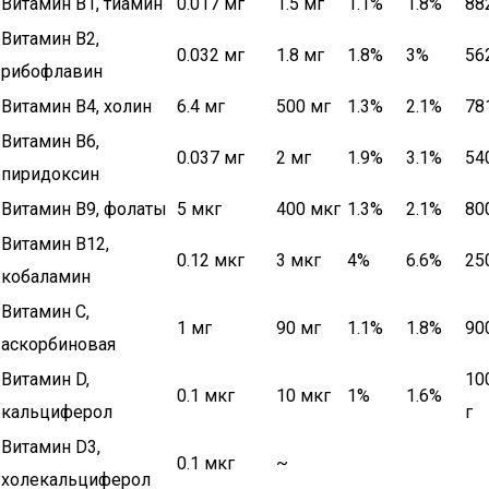
Витамин В1, тиамин
0.017 мг
1.5 мг
1.1%
1.8%
88
Витамин В2,
0.032 мг
1.8 мг
1.8%
3%
56
рибофлавин
Витамин В4, холин
6.4 мг
500 мг
1.3%
2.1%
78
Витамин В6,
0.037 мг
2 мг
1.9%
3.1%
54
пиридоксин
Витамин В9, фолаты
5 мкг
400 мкг
1.3%
2.1%
80
Витамин В12,
0.12 мкг
3 мкг
4%
6.6%
25
кобаламин
Витамин C,
1 мг
90 мг
1.1%
1.8%
90
аскорбиновая
Витамин D,
10
0.1 мкг
10 мкг
1%
1.6%
кальциферол
г
Витамин D3,
0.1 мкг
~
холекальциферол