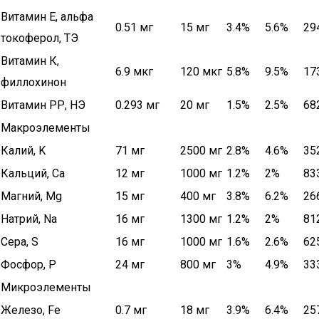
Витамин Е, альфа
0.51 мг
15 мг
3.4%
5.6%
29
токоферол, ТЭ
Витамин К,
6.9 мкг
120 мкг
5.8%
9.5%
17
филлохинон
Витамин РР, НЭ
0.293 мг
20 мг
1.5%
2.5%
68
Макроэлементы
Калий, K
71 мг
2500 мг
2.8%
4.6%
35
Кальций, Ca
12 мг
1000 мг
1.2%
2%
83
Магний, Mg
15 мг
400 мг
3.8%
6.2%
26
Натрий, Na
16 мг
1300 мг
1.2%
2%
81
Сера, S
16 мг
1000 мг
1.6%
2.6%
62
Фосфор, P
24 мг
800 мг
3%
4.9%
33
Микроэлементы
Железо, Fe
0.7 мг
18 мг
3.9%
6.4%
25