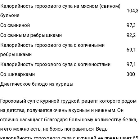
Калорийность горохового супа на мясном (свином)
104,3
бульоне
Со свининой
97,3
Со свиными ребрышками
92,2
Калорийность горохового супа с копчеными
69,1
ребрышками
Калорийность горохового супа с копченостями
97,1
Со шкварками
300
Диетическое блюдо из курицы
Гороховый суп с куриной грудкой, рецепт которого родом
из детства, получается очень вкусным и нежным. Он
отлично насыщает благодаря большому количеству белка,
и его можно есть, не боясь поправиться. Ведь
калорийность горохового супа с курицей не превышает 65