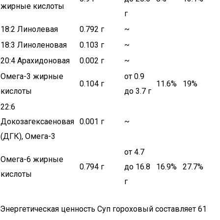
жирные кислоты
г
18:2 Линолевая
0.792 г
~
18:3 Линоленовая
0.103 г
~
20:4 Арахидоновая
0.002 г
~
Омега-3 жирные
от 0.9
0.104 г
11.6%
19%
кислоты
до 3.7 г
22:6
Докозагексаеновая
0.001 г
~
(ДГК), Омега-3
от 4.7
Омега-6 жирные
0.794 г
до 16.8
16.9%
27.7%
кислоты
г
Энергетическая ценность Суп гороховый составляет 61