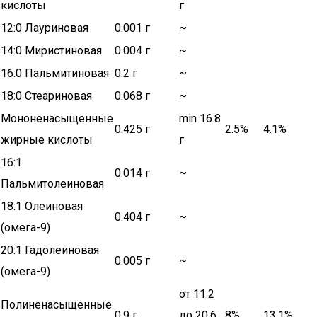
кислоты
г
12:0 Лауриновая
0.001 г
~
14:0 Миристиновая
0.004 г
~
16:0 Пальмитиновая
0.2 г
~
18:0 Стеариновая
0.068 г
~
Мононенасыщенные
min 16.8
0.425 г
2.5%
4.1%
жирные кислоты
г
16:1
0.014 г
~
Пальмитолеиновая
18:1 Олеиновая
0.404 г
~
(омега-9)
20:1 Гадолеиновая
0.005 г
~
(омега-9)
от 11.2
Полиненасыщенные
0.9 г
до 20.6
8%
13.1%