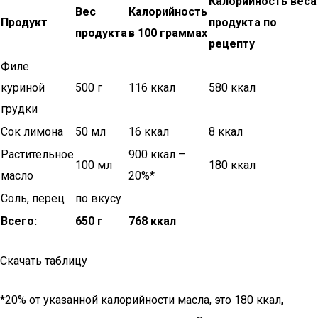
Калорийность веса
Вес
Калорийность
Продукт
продукта по
продукта
в 100 граммах
рецепту
Филе
куриной
500 г
116 ккал
580 ккал
грудки
Сок лимона
50 мл
16 ккал
8 ккал
Растительное
900 ккал –
100 мл
180 ккал
масло
20%*
Соль, перец
по вкусу
Всего:
650 г
768 ккал
Скачать таблицу
*20% от указанной калорийности масла, это 180 ккал,