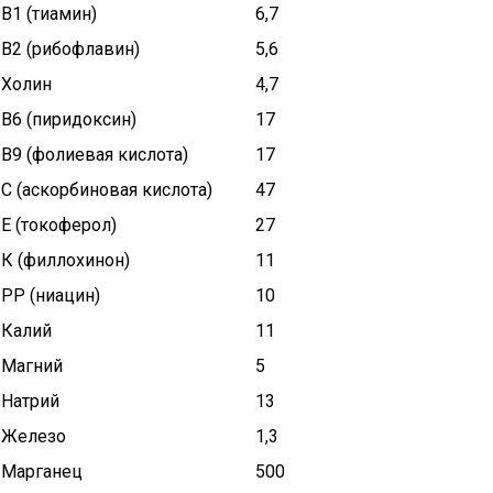
В1 (тиамин)
6,7
В2 (рибофлавин)
5,6
Холин
4,7
В6 (пиридоксин)
17
В9 (фолиевая кислота)
17
С (аскорбиновая кислота)
47
Е (токоферол)
27
К (филлохинон)
11
РР (ниацин)
10
Калий
11
Магний
5
Натрий
13
Железо
1,3
Марганец
500