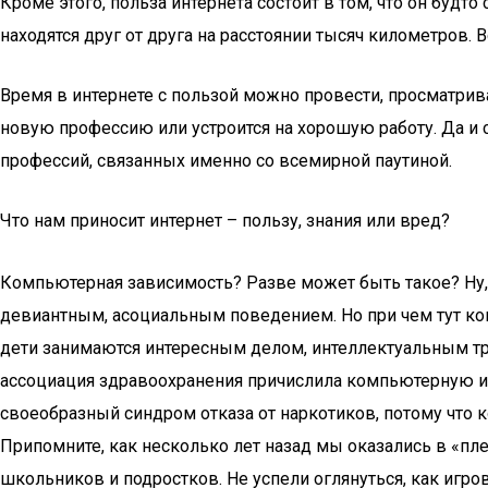
Кроме этого, польза интернета состоит в том, что он буд
находятся друг от друга на расстоянии тысяч километров
Время в интернете с пользой можно провести, просматрив
новую профессию или устроится на хорошую работу. Да и 
профессий, связанных именно со всемирной паутиной.
Что нам приносит интернет – пользу, знания или вред?
Компьютерная зависимость? Разве может быть такое? Ну, 
девиантным, асоциальным поведением. Но при чем тут ком
дети занимаются интересным делом, интеллектуальным тру
ассоциация здравоохранения причислила компьютерную иг
своеобразный синдром отказа от наркотиков, потому что 
Припомните, как несколько лет назад мы оказались в «пл
школьников и подростков. Не успели оглянуться, как иг