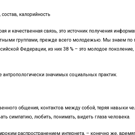
 состав, калорийность
ая и качественная связь, это источник получения информац
тными группами, прежде всего молодежью. Мы знаем по п
ссийской Федерации, из них 38 % – это молодое поколени
ие антропологически значимых социальных практик.
твенного общения, контактов между собой, теряя навыки
ать симпатию, любить, понимать, видеть глаза человека.
 широким распространением интернета, – конечно же, вре