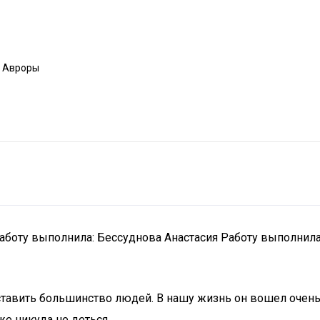
а Авроры
? Работу выполнила: Бессуднова Анастасия Работу выполни
ставить большинство людей. В нашу жизнь он вошел очень 
е никуда не деться.