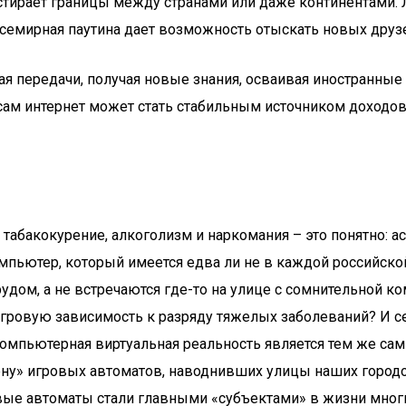
то стирает границы между странами или даже континентами.
. Всемирная паутина дает возможность отыскать новых дру
ая передачи, получая новые знания, осваивая иностранны
сам интернет может стать стабильным источником доходов
табакокурение, алкоголизм и наркомания – это понятно: 
пьютер, который имеется едва ли не в каждой российской
дом, а не встречаются где-то на улице с сомнительной к
ровую зависимость к разряду тяжелых заболеваний? И сей
компьютерная виртуальная реальность является тем же са
ену» игровых автоматов, наводнивших улицы наших городов
ровые автоматы стали главными «субъектами» в жизни мно