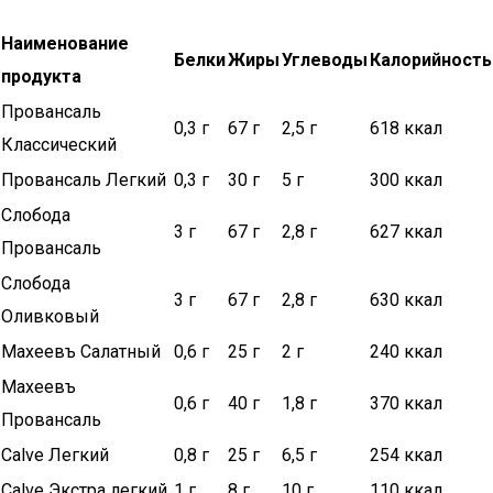
Наименование
Белки
Жиры
Углеводы
Калорийность
продукта
Провансаль
0,3 г
67 г
2,5 г
618 ккал
Классический
Провансаль Легкий
0,3 г
30 г
5 г
300 ккал
Слобода
3 г
67 г
2,8 г
627 ккал
Провансаль
Слобода
3 г
67 г
2,8 г
630 ккал
Оливковый
Махеевъ Салатный
0,6 г
25 г
2 г
240 ккал
Махеевъ
0,6 г
40 г
1,8 г
370 ккал
Провансаль
Calve Легкий
0,8 г
25 г
6,5 г
254 ккал
Calve Экстра легкий
1 г
8 г
10 г
110 ккал