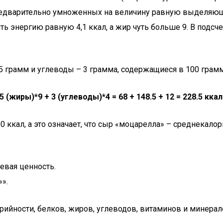
дварительно умноженных на величину равную выделяющейс
ь энергию равную 4,1 ккал, а жир чуть больше 9. В подсч
5 грамм и углеводы – 3 грамма, содержащиеся в 100 грам
(жиры)*9 + 3 (углеводы)*4 = 68 + 148.5 + 12 = 228.5 ккал
0 ккал, а это означает, что сыр «моцарелла» – среднека
евая ценность.
».
йности, белков, жиров, углеводов, витаминов и минерало