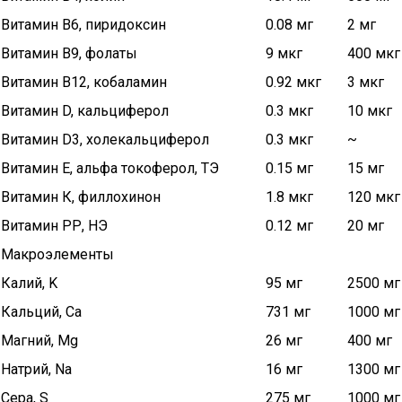
Витамин В6, пиридоксин
0.08 мг
2 мг
Витамин В9, фолаты
9 мкг
400 мкг
Витамин В12, кобаламин
0.92 мкг
3 мкг
Витамин D, кальциферол
0.3 мкг
10 мкг
Витамин D3, холекальциферол
0.3 мкг
~
Витамин Е, альфа токоферол, ТЭ
0.15 мг
15 мг
Витамин К, филлохинон
1.8 мкг
120 мкг
Витамин РР, НЭ
0.12 мг
20 мг
Макроэлементы
Калий, K
95 мг
2500 мг
Кальций, Ca
731 мг
1000 мг
Магний, Mg
26 мг
400 мг
Натрий, Na
16 мг
1300 мг
Сера, S
275 мг
1000 мг