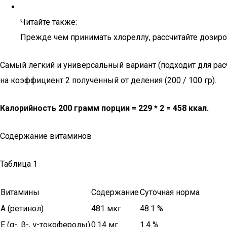
Читайте также:
Прежде чем принимать хлореллу, рассчитайте дозир
Самый легкий и универсальный вариант (подходит для ра
на коэффициент 2 полученный от деления (200 / 100 гр).
Калорийность 200 грамм порции = 229 * 2 = 458 ккал.
Содержание витаминов
Таблица 1
Витамины
Содержание
Суточная норма
A (ретинол)
481 мкг
48.1 %
E (α-, β-, γ-токоферолы)
0.14 мг
1.4 %