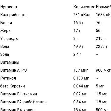
Нутриент
Количество
Норма*
Калорийность
231 кКал
1684 кК
Белки
16.5 г
76 г
Жиры
17 г
56 г
Углеводы
3 г
219 г
Вода
49.9 г
2273 г
Зола
2.4 г
~
Витамины
Витамин А, РЭ
137 мкг
900 мкг
Ретинол
0.133 мг
~
бета Каротин
0.044 мг
5 мг
Витамин В1, тиамин
0.02 мг
1.5 мг
Витамин В2, рибофлавин
0.34 мг
1.8 мг
Витамин В4, холин
18.4 мг
500 мг