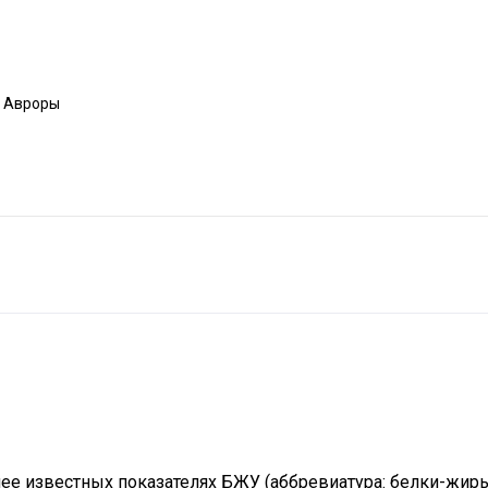
а Авроры
анее известных показателях БЖУ (аббревиатура: белки-жир