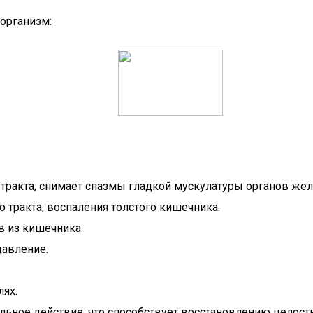
организм:
тракта, снимает спазмы гладкой мускулатуры органов жел
тракта, воспаления толстого кишечника.
в из кишечника.
давление.
лях.
ьное действие, что способствует восстановлению целост