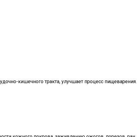
удочно-кишечного тракта, улучшает процесс пищеварения.
ности кожного покрова, заживлению ожогов, порезов, ран