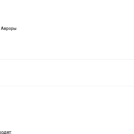
а Авроры
одят: