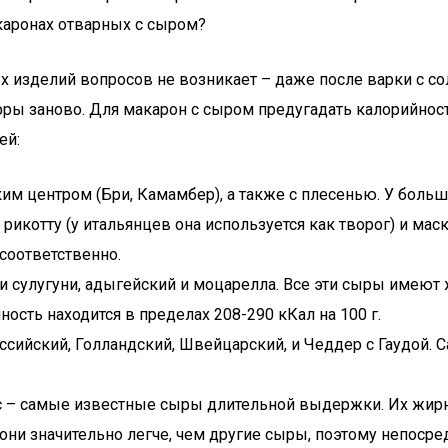
изделий вопросов не возникает – даже после варки с соль
 заново. Для макарон с сыром предугадать калорийность 
ей:
 центром (Бри, Камамбер), а также с плесенью. У больши
 рикотту (у итальянцев она используется как творог) и мас
 соответственно.
 сулугуни, адыгейский и моцарелла. Все эти сыры имеют 
ность находится в пределах 208-290 кКал на 100 г.
сийский, Голландский, Швейцарский, и Чеддер с Гаудой. 
с – самые известные сыры длительной выдержки. Их жирно
 они значительно легче, чем другие сыры, поэтому непоср