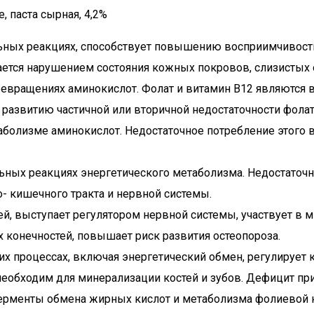
, паста сырная, 4,2%
льных реакциях, способствует повышению восприимчивости
ется нарушением состояния кожных покровов, слизистых о
ревращениях аминокислот. Фолат и витамин В12 являются
 развитию частичной или вторичной недостаточности фолат
етаболизме аминокислот. Недостаточное потребление этог
льных реакциях энергетического метаболизма. Недостато
- кишечного тракта и нервной системы.
ей, выступает регулятором нервной системы, участвует в
х конечностей, повышает риск развития остеопороза.
х процессах, включая энергетический обмен, регулирует к
еобходим для минерализации костей и зубов. Дефицит прив
 ферменты обмена жирных кислот и метаболизма фолиевой 