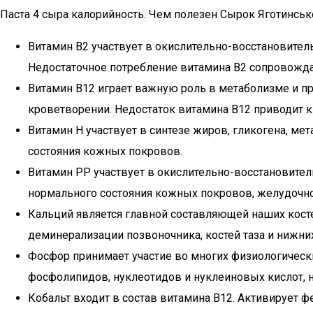
Паста 4 сыра калорийность. Чем полезен Сырок Яготинське
Витамин В2 участвует в окислительно-восстановите
Недостаточное потребление витамина В2 сопровожда
Витамин В12 играет важную роль в метаболизме и п
кроветворении. Недостаток витамина В12 приводит к
Витамин Н участвует в синтезе жиров, гликогена, м
состояния кожных покровов.
Витамин РР участвует в окислительно-восстановите
нормального состояния кожных покровов, желудочно
Кальций является главной составляющей наших кост
деминерализации позвоночника, костей таза и нижни
Фосфор принимает участие во многих физиологически
фосфолипидов, нуклеотидов и нуклеиновых кислот, н
Кобальт входит в состав витамина В12. Активирует