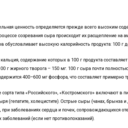
тельная ценность определяется прежде всего высоким сод
процессе созревания сыра происходит их расщепление на ам
в обусловливает высокую калорийность продукта: 100 г да
альция, содержание которых в 100 г продукта составляет 
100 г жирного творога – 150 мг. 100 г сыра почти полнос
ержится 400–600 мг фосфора, что составляет примерно тр
сорта типа «Российского», «Костромского» включают в пит
ря (гепатите, холецистите). Острые сыры (чанах, брынза и
, при заболеваниях сердца и почек, сопровождающихся о
 заболеваний (если нет противопоказаний).