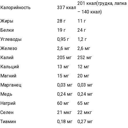
201 ккал(грудка, лапка
Калорийность
337 ккал
– 140 ккал)
Жиры
28 г
11 г
Белки
19 г
24 г
Углеводы
0,95 г
1,2 г
Железо
2,6 мг
2,6 мг
Калий
205 мг
252 мг
Кальций
13 мг
12 мг
Магний
15 мг
20 мг
Марганец
0,03 мг
0,03 мг
Медь
0,24 мг
0,24 мг
Натрий
60 мг
65 мг
Селен
21 мкг
22 мкг
Тиамин
0,18 мг
0,27 мг