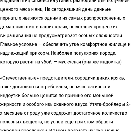
Издавна птиц семейства утиных разводили для получения
ценного мяса и яиц. На сегодняшний день данные
пернатые являются одними из самых распространенных
домашних птиц в наших краях, поскольку процесс их
выращивания не предусматривает особых сложностей.
Главное условие — обеспечить утке комфортное жилище и
надлежащий прикорм. Наиболее популярная порода,
которую растят на убой, — мускусная (она же индоутка).
«Отечественные» представители, сородичи диких крякв,
тоже довольно востребованы, но мясо латинской
индоутки больше ценится по причине его меньшей
жирности и особого изысканного вкуса. Утята-бройлеры 2-
х месяцев от роду уже содержат достаточное количество
полезных веществ, не успев ещё при этом обрасти
жировой прослойкой. В таком возрасте их уже можно