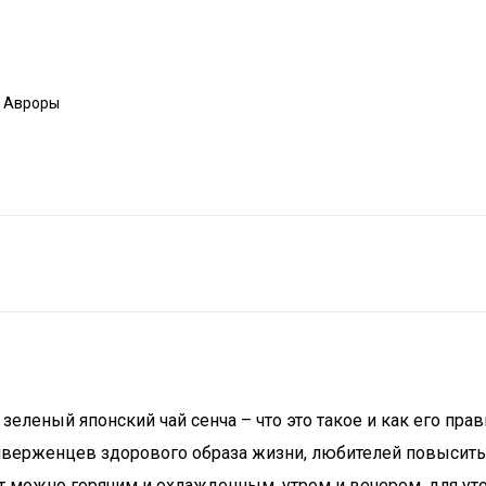
а Авроры
леный японский чай сенча – что это такое и как его прави
иверженцев здорового образа жизни, любителей повысить с
т можно горячим и охлажденным, утром и вечером, для ут