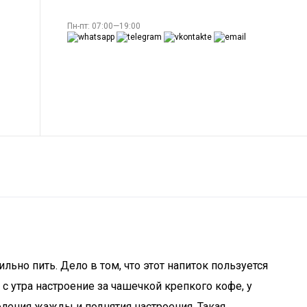
Пн-пт: 07:00—19:00
льно пить. Дело в том, что этот напиток пользуется
 утра настроение за чашечкой крепкого кофе, у
оления жажды и поднятия настроения. Такая