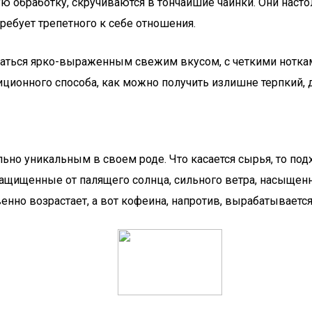
ю обработку, скручиваются в тончайшие чаинки. Они наст
 требует трепетного к себе отношения.
астаться ярко-выраженным свежим вкусом, с четкими нотка
иционного способа, как можно получить излишне терпкий, 
ьно уникальным в своем роде. Что касается сырья, то под
 Защищенные от палящего солнца, сильного ветра, насыще
нно возрастает, а вот кофеина, напротив, вырабатываетс